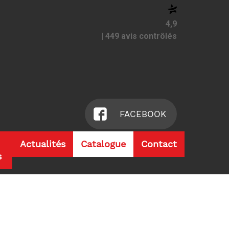
4,9
| 449 avis contrôlés
FACEBOOK
Actualités
Catalogue
Contact
s