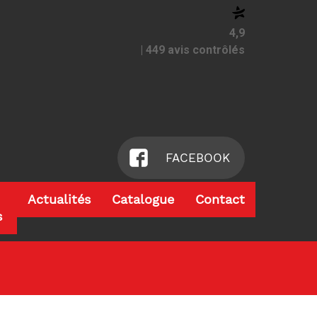
4,9
| 449 avis contrôlés
FACEBOOK
Actualités
Catalogue
Contact
s