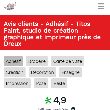
Togg
navig
Avis clients - Adhésif - Titos
Paint, studio de création
graphique et imprimeur près de
Dreux
Adhésif
Broderie
Carte de visite
Création
Décoration
Enseigne
Impression
Pose
Veste
4,9
449 avis contrôlés